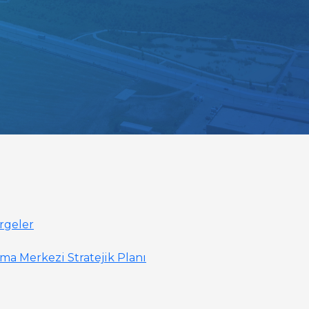
rgeler
ma Merkezi Stratejik Planı