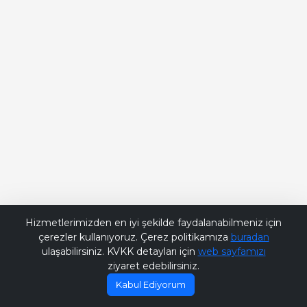
Bana Soru Sor | Ask Me
Hizmetlerimizden en iyi şekilde faydalanabilmeniz için
çerezler kullanıyoruz. Çerez politikamıza
buradan
ulaşabilirsiniz. KVKK detayları için
web sayfamızı
ziyaret edebilirsiniz.
Kabul Ediyorum